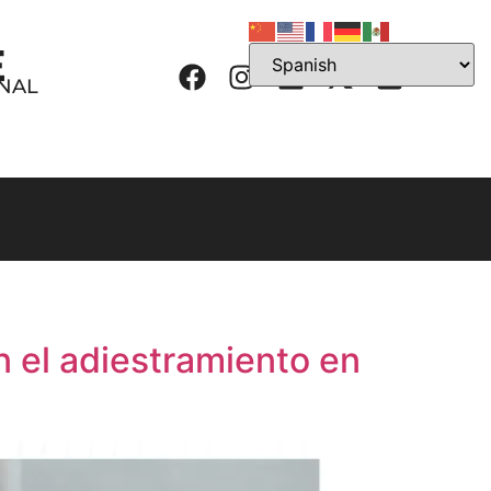
E
ONAL
n el adiestramiento en