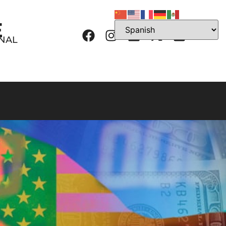
E
ONAL