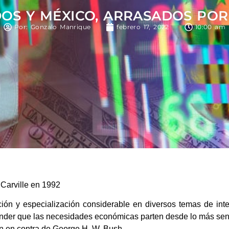
OS Y MÉXICO, ARRASADOS POR
Por: Gonzalo Manrique
febrero 17, 2022
10:00 am
arville en 1992
ón y especialización considerable en diversos temas de inte
er que las necesidades económicas parten desde lo más sencill
nton en contra de George H. W. Bush.