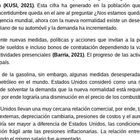
ón
(KUSI, 2021)
. Esta cifra ha generado en la población qu
incertidumbre queda en el aire al preguntar ¿Nos estamos queda
encia mundial, ahora con la nueva normalidad existe un desequ
diano de su automóvil y la demanda ha incrementado.
te nuevas medidas, políticas y acciones que invitan a la p
de sueldos e incluso bonos de contratación dependiendo la va
actividades presenciales
(Barria, 2021)
. El progreso de las acti
 país.
a de la gasolina, sin embargo, algunas medidas desesperada
etróleo en el mundo. Estados Unidos consideró como una medi
vo de solventar la demanda que la nueva normalidad está requ
por ende lograría una disminución en el precio de los combusti
 Unidos llevan una muy cercana relación comercial, por ende, ta
s externas, depreciación cambiaria, presiones de costos y el au
ría ser mayor a diferencia de Estados Unidos, las condiciones
ón frágil ante las presiones inflacionarias. La relación entre
uando el mismo salario fue aumentado.