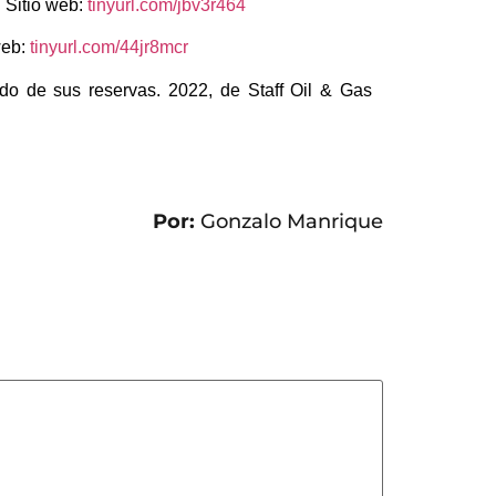
 Sitio web:
tinyurl.com/jbv3r464
web:
tinyurl.com/44jr8mcr
do de sus reservas. 2022, de Staff Oil & Gas
Por:
Gonzalo Manrique