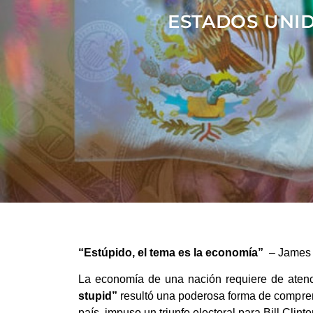
ESTADOS UNID
“Estúpido, el tema es la economía”
– James C
La economía de una nación requiere de atenci
stupid”
resultó una poderosa forma de comprend
país, impuso un triunfo electoral para Bill Cli