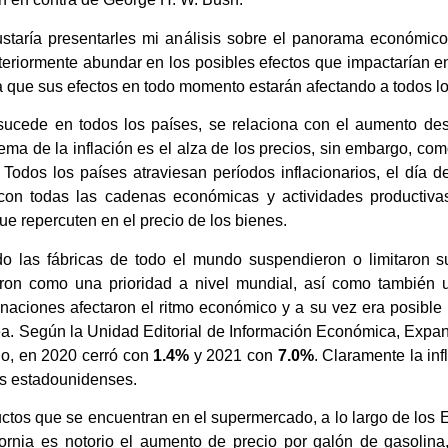
staría presentarles mi análisis sobre el panorama económico
osteriormente abundar en los posibles efectos que impactarían e
a que sus efectos en todo momento estarán afectando a todos l
ucede en todos los países, se relaciona con el aumento des
blema de la inflación es el alza de los precios, sin embargo,
a. Todos los países atraviesan períodos inflacionarios, el día 
 con todas las cadenas económicas y actividades productiva
e repercuten en el precio de los bienes.
do las fábricas de todo el mundo suspendieron o limitaron 
ron como una prioridad a nivel mundial, así como también
naciones afectaron el ritmo económico y a su vez era posible i
ea. Según la Unidad Editorial de Información Económica, Expa
o, en 2020 cerró con
1.4%
y 2021 con
7.0%
. Claramente la in
los estadounidenses.
uctos que se encuentran en el supermercado, a lo largo de los 
fornia es notorio el aumento de precio por galón de gasolin