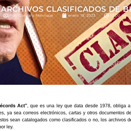
 ARCHIVOS CLASIFICADOS DE B
Por: Gonzalo Manrique
enero 19, 2023
10:00 am
Récords Act”
, que es una ley que data desde 1978, obliga a
es, ya sea correos electrónicos, cartas y otros documentos d
stos sean catalogados como clasificados o no, los archivos d
or ley.