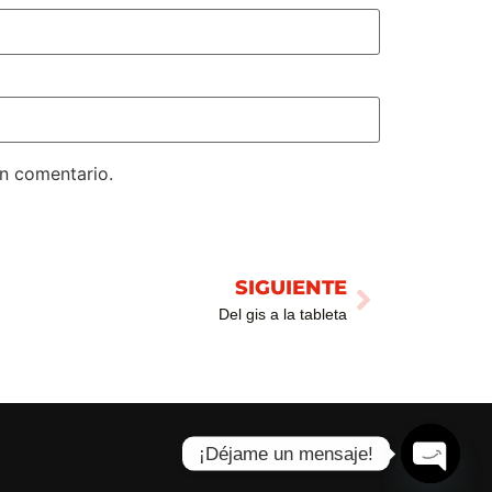
un comentario.
SIGUIENTE
Del gis a la tableta
¡Déjame un mensaje!
Open ch