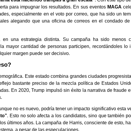
bierta para impugnar los resultados. En sus eventos
MAGA
cele
ades, especialmente en el voto por correo, que ha sido un tema
ales alegando que una oficina de correos en el condado de B
a en una estrategia distinta. Su campaña ha sido menos co
e la mayor cantidad de personas participen, recordándoles lo
alquier margen puede ser decisivo.
eso?
 demográfica. Este estado combina grandes ciudades progresista
flejo bastante preciso de la mezcla política de Estados Unid
das. En 2020, Trump impulsó sin éxito la narrativa de fraude el
.
nque no es nuevo, podría tener un impacto significativo esta v
sto”
. Esto no solo afecta a los candidatos, sino que también p
los últimos años. La campaña de Harris, consciente de esto, ha 
sistema, a pesar de las especulaciones.