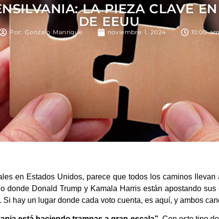
NSILVANIA: LA PIEZA CLAVE E
DE EEUU
Por: Gonzalo Manrique
noviembre 1, 2024
10:00 a
ales en Estados Unidos, parece que todos los caminos llevan 
rreno donde Donald Trump y Kamala Harris están apostando sus
ís. Si hay un lugar donde cada voto cuenta, es aquí, y ambos can
vania está haciendo trampas a gran escala”
. Con este tipo de