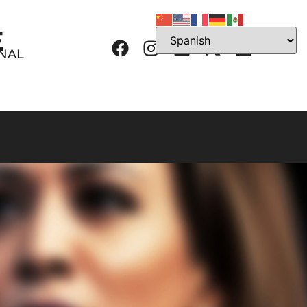
E
ONAL