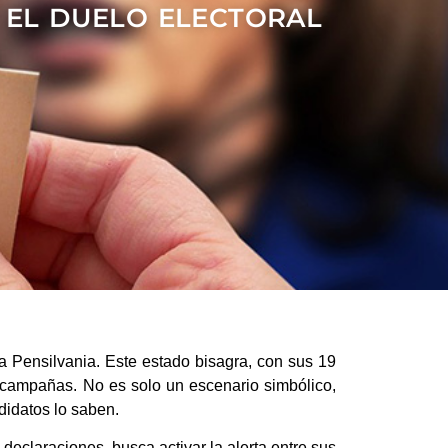
N EL DUELO ELECTORAL
m
a Pensilvania. Este estado bisagra, con sus 19
 campañas. No es solo un escenario simbólico,
didatos lo saben.
 declaraciones, busca activar la alerta entre sus